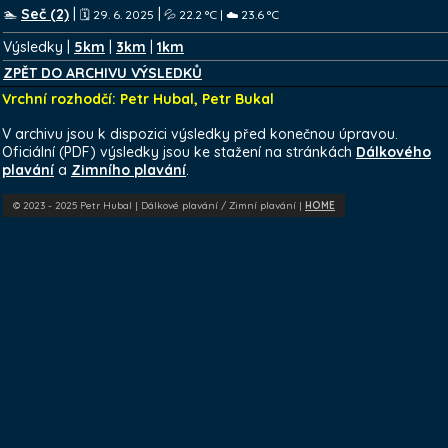
🏊
Seč (2)
|
|
🗓️ 29. 6. 2025
💦 22.2 °C | ☁️ 23.6 °C
Výsledky |
5km
|
3km
|
1km
ZPĚT DO ARCHIVU VÝSLEDKŮ
Vrchní rozhodčí: Petr Hubal, Petr Bukal
V archivu jsou k dispozici výsledky před konečnou úpravou.
Oficiální (PDF) výsledky jsou ke stažení na stránkách
Dálkového
plavání
a
Zimního plavání
.
© 2023 - 2025 Petr Hubal | Dálkové plavání / Zimní plavání |
HOME