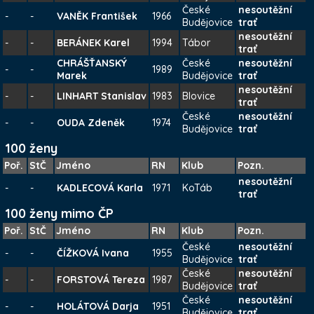
České
nesoutěžní
-
-
VANĚK František
1966
Budějovice
trať
nesoutěžní
-
-
BERÁNEK Karel
1994
Tábor
trať
CHRÁŠŤANSKÝ
České
nesoutěžní
-
-
1989
Marek
Budějovice
trať
nesoutěžní
-
-
LINHART Stanislav
1983
Blovice
trať
České
nesoutěžní
-
-
OUDA Zdeněk
1974
Budějovice
trať
100 ženy
Poř.
StČ
Jméno
RN
Klub
Pozn.
nesoutěžní
-
-
KADLECOVÁ Karla
1971
KoTáb
trať
100 ženy mimo ČP
Poř.
StČ
Jméno
RN
Klub
Pozn.
České
nesoutěžní
-
-
ČÍŽKOVÁ Ivana
1955
Budějovice
trať
České
nesoutěžní
-
-
FORSTOVÁ Tereza
1987
Budějovice
trať
České
nesoutěžní
-
-
HOLÁTOVÁ Darja
1951
Budějovice
trať