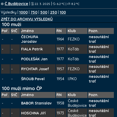
❄️
Č.Budějovice
|
|
🗓️ 22. 3. 2025
💦 6.2 °C | ⛅ 8.2 °C
Výsledky |
1000
|
750
|
500
|
250
|
100
ZPĚT DO ARCHIVU VÝSLEDKŮ
100 muži
Poř.
StČ
Jméno
RN
Klub
Pozn.
ČECHURA
nesoutěžní
-
-
1964
FEZKO
Jaroslav
trať
nesoutěžní
-
-
FIALA Patrik
1977
KoTáb
trať
nesoutěžní
-
-
PODLEŠÁK Jan
1977
KoTáb
trať
nesoutěžní
-
-
RYCHTAR Josef
1957
FEZKO
trať
nesoutěžní
-
-
ŠROUB Pavel
1954
I.PKO
trať
100 muži mimo ČP
Poř.
StČ
Jméno
RN
Klub
Pozn.
České
nesoutěžní
-
-
BABOR Stanislav
1958
Budějovice
trať
České
nesoutěžní
-
-
HOSCHNA Jiří
1973
Budějovice
trať