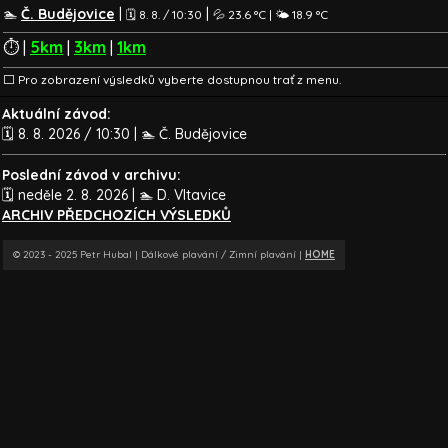
🏊
Č. Budějovice
|
|
🗓️ 8. 8. / 10:30
💦 23.6 °C | 🌤️ 18.9 °C
⏱️ |
5km
|
3km
|
1km
⬜ Pro zobrazení výsledků vyberte dostupnou trať z menu.
Aktuální závod:
🗓️ 8. 8. 2026 / 10:30 | 🏊 Č. Budějovice
Poslední závod v archivu:
🗓️ neděle 2. 8. 2026 | 🏊 D. Vltavice
ARCHIV PŘEDCHOZÍCH VÝSLEDKŮ
© 2023 - 2025 Petr Hubal | Dálkové plavání / Zimní plavání |
HOME